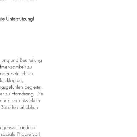
te Unterstützung!
htung und Beurteilung
fmerksamkeit zu
 oder peinlich zu
erzklopfen,
sgefühlen begleitet.
der zu Harndrang. Die
phobiker entwickeln
Betroffen erheblich
Gegenwart anderer
 soziale Phobie vor!