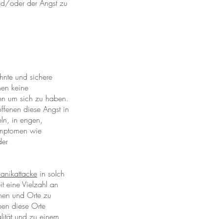
und/oder der Angst zu
hnte und sichere
nen keine
nen um sich zu haben.
offenen diese Angst in
eln, in engen,
ymptomen wie
der
anikattacke
in solch
t eine Vielzahl an
nen und Orte zu
ben diese Orte
lität und zu einem