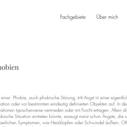
Fachgebiete
Über mich
hobien
 einer Phobie, auch phobische Störung, tritt Angst in einer eigentli
uation oder vor bestimmten eindeutig definierten Objekten auf. In d
uationen typischerweise vermieden oder mit Furcht ertragen. Allein di
bische Situation eintreten könnte, erzeugt meist schon Ängste, die 
perlichen Symptomen, wie Herzklopfen oder Schwindel äußern. Of