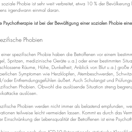
 soziale Phobie ist sehr weit verbreitet, etwa 10 % der Bevölkerung 
ens irgendwann einmal daran.
e Psychotherapie ist bei der Bewältigung einer sozialen Phobie eine
ezifische Phobien
 einer spezifischen Phobie haben die Betroffenen vor einem bestimm
el, Spritzen, medizinische Geräte u.a.) oder einer bestimmten Situat
chlossene Räume, Höhe, Dunkelheit, Anblick von Blut u.a.) große A
perlichen Symptomen wie Herzklopfen, Atembeschwerden, Schwitzen
/oder Entfremdungsgefühlen äußert. Auch Schulangst und Prüfungs
zifischen Phobien. Obwohl die auslösende Situation streng begrenzt
ikattacke auslösen.
zifische Phobien werden nicht immer als belastend empfunden, wei
uationen teilweise leicht vermeiden lassen. Kommt es durch das Ver
er Einschränkung der Lebensqualität der Betroffenen ist eine Psychoth