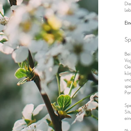
Die
Leb
Ein
Sp
Bei
Vog
Ges
kör
und
spe
Pan
Spe
Sit
ein