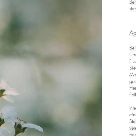
Bet
ste
Ag
Bei
Umg
Flu
Sie
Men
ges
Her
Ent
Int
ein
Str
ver
bes