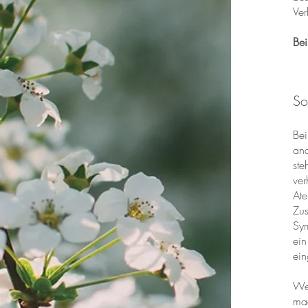
Ver
Bei
So
Bei
and
ste
ver
Ate
Zus
Sym
ein
ein
Wen
mac