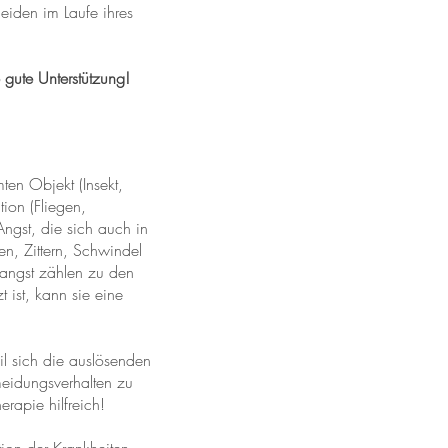
leiden im Laufe ihres
 gute Unterstützung!
ten Objekt (Insekt,
ion (Fliegen,
ngst, die sich auch in
, Zittern, Schwindel
angst zählen zu den
 ist, kann sie eine
l sich die auslösenden
meidungsverhalten zu
erapie hilfreich!