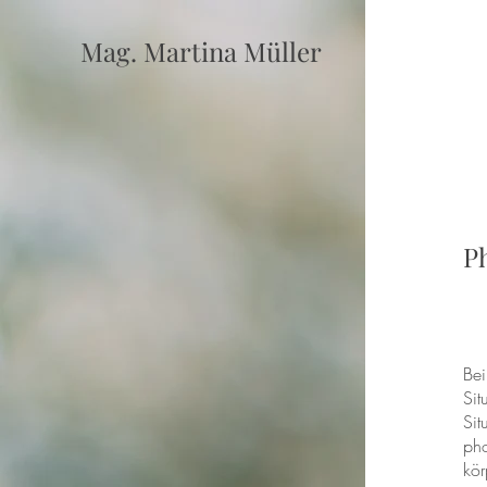
Mag. Martina Müller
P
Bei
Sit
Sit
pho
kör