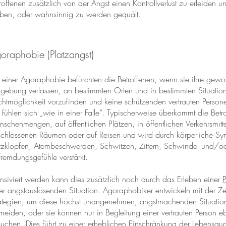
roffenen zusätzlich von der Angst einen Kontrollverlust zu erleiden 
rben, oder wahnsinnig zu werden gequält.
oraphobie (Platzangst)
 einer Agoraphobie befürchten die Betroffenen, wenn sie ihre gewo
ebung verlassen, an bestimmten Orten und in bestimmten Situatio
chtmöglichkeit vorzufinden und keine schützenden vertrauten Perso
 fühlen sich „wie in einer Falle“. Typischerweise überkommt die Betr
schenmengen, auf öffentlichen Plätzen, in öffentlichen Verkehrsmitt
chlossenen Räumen oder auf Reisen und wird durch körperliche S
zklopfen, Atembeschwerden, Schwitzen, Zittern, Schwindel und/o
fremdungsgefühle verstärkt.
ensiviert werden kann dies zusätzlich noch durch das Erleben einer
P
er angstauslösenden Situation. Agoraphobiker entwickeln mit der Zei
ategien, um diese höchst unangenehmen, angstmachenden Situatio
meiden, oder sie können nur in Begleitung einer vertrauten Person e
uchen. Dies führt zu einer erheblichen Einschränkung der Lebensqua