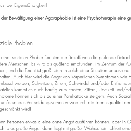
lust der Eigenständigkeit!
 der Bewältigung einer Agoraphobie ist eine Psychotherapie eine gu
ziale Phobien
 einer sozialen Phobie fürchten die Betroffenen die prüfende Betrac
ere Menschen. Es wird als quälend empfunden, im Zentrum der Au
hen, und die Furcht ist groß, sich in solch einer Situation unpassend
halten. Auch hier wird die Angst von körperlichen Symptomen wie H
mbeschwerden, Schwitzen, Zittern, Schwindel und/oder Entfremdung
ätzlich kommt es auch häufig zum Erröten, Zittern, Übelkeit und/o
ptome können sich bis zu einer Panikattacke steigern. Auch Sozial
 umfassendes Vermeidungsverhalten wodurch die Lebensqualität der 
geschränkt wird!
n Personen etwas alleine ohne Angst ausführen können, aber in 
ht dies große Angst, dann liegt mit großer Wahrscheinlichkeit eine