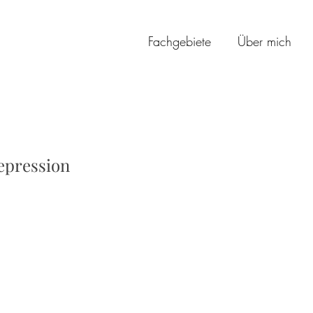
Fachgebiete
Über mich
epression
 haben ein mangelndes Interesse an Unternehmungen, am Zusammen
eunden
 leiden unter Schlafstörungen, können nicht einschlafen und/oder d
 fühlen sich auch tagsüber matt und müde
riebslosigkeit teilweise abwechselnd mit Phasen extremer innerer Un