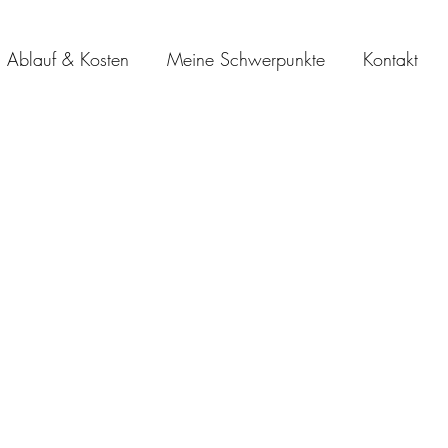
Ablauf & Kosten
Meine Schwerpunkte
Kontakt
sein mit Familie und
urchschlafen
ruhe